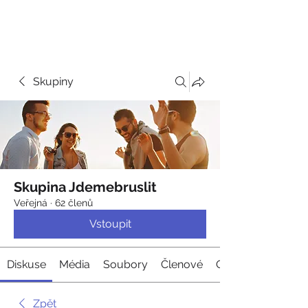
JDEME
BRUSLIT
Skupiny
Skupina Jdemebruslit
Veřejná
·
62 členů
Vstoupit
Diskuse
Média
Soubory
Členové
O nás
Zpět