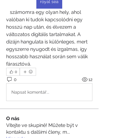
royal sea
   számomra egy olyan hely, ahol 
valóban ki tudok kapcsolódni egy 
hosszú nap után, és élvezem a 
változatos digitális tartalmakat. A 
dizájn hangulata is különleges, mert 
egyszerre nyugodt és izgalmas, így 
hosszabb használat során sem válik 
fárasztóvá.
0
0
12
Napsat komentář...
O nás
Vítejte ve skupině! Můžete být v
kontaktu s dalšími členy, m
...