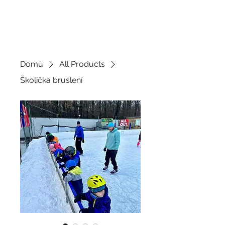
JDEME
BRUSLIT
Domů
All Products
Školička bruslení