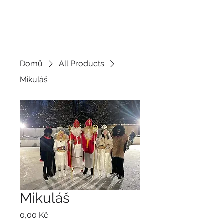
JDEME
BRUSLIT
Domů
All Products
Mikuláš
Mikuláš
Cena
0,00 Kč