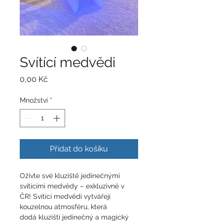
Svítící medvědi
Cena
0,00 Kč
Množství
*
Přidat do košíku
Oživte své kluziště jedinečnými 
svítícími medvědy – exkluzivně v 
ČR! Svítící medvědi vytvářejí 
kouzelnou atmosféru, která 
dodá kluzišti jedinečný a magický 