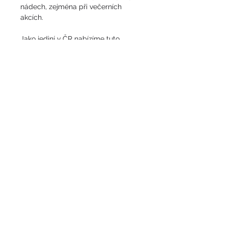
nádech, zejména při večerních 
akcích. 
Jako jediní v ČR nabízíme tuto 
atraktivní službu, která vaše kluziště 
odliší od ostatních.
Sledujte nás i na sociálních sítích:
© 2024 by JdemeBruslit