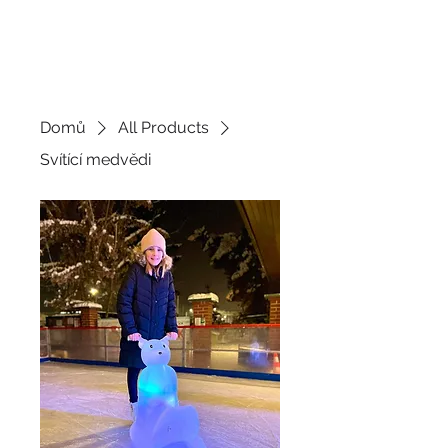
JDEME
BRUSLIT
Domů
All Products
Svítící medvědi