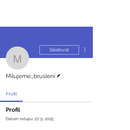
JDEME
BRUSLIT
Další akce
Sledovat
Milujeme_bruslení
Spisovatel
Milujeme_bruslení
Profil
Profil
Datum vstupu: 27. 9. 2025