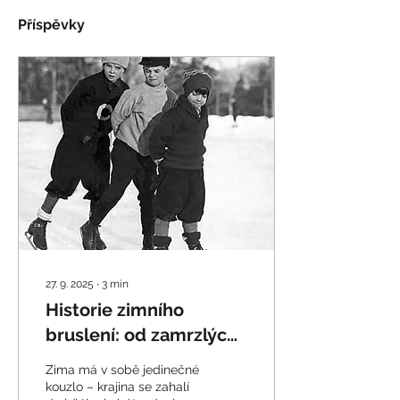
Příspěvky
27. 9. 2025
∙
3
min
Historie zimního
bruslení: od zamrzlých
rybníků až po moderní
Zima má v sobě jedinečné
kluziště
kouzlo – krajina se zahalí