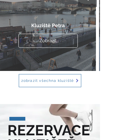
Kluziště Petra
Zobrazit
zobrazit všechna kluziště
REZERVACE