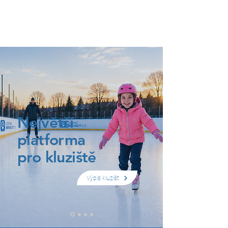
JDEME
BRUSLIT
Největší
platforma
pro kluziště
Výpis kluzišť