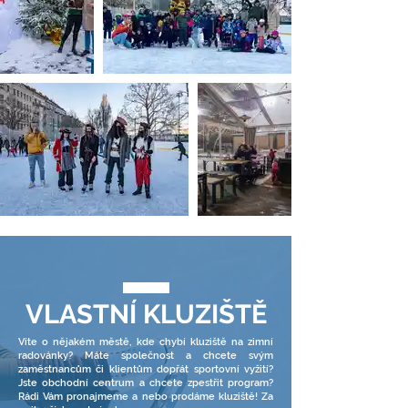
VLASTNÍ KLUZIŠTĚ
Víte o nějakém městě, kde chybí kluziště na zimní
radovánky? Máte společnost a chcete svým
zaměstnancům či klientům dopřát sportovní vyžití?
Jste obchodní centrum a chcete zpestřit program?
Rádi Vám pronajmeme a nebo prodáme kluziště! Za