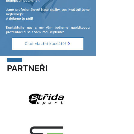
nejlepších podmínek.
Jsme profesionálové! Naše služby jsou kvalitní! Jsme
nejlevnější!
A děláme to rádi!
Kontaktujte nás a my Vám pošleme nabídkovou
prezentaci či se s Vámi rádi sejdeme!
Chci vlastní kluziště!
PARTNEŘI