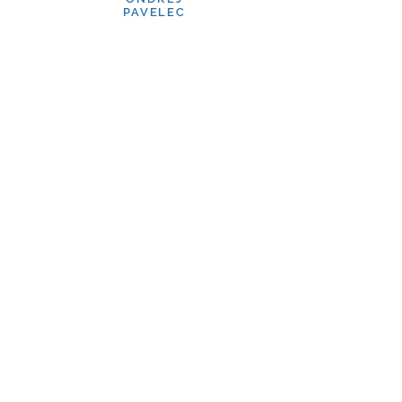
PAVELEC
brankář, mistr světa
hráč NHL
ROBERT
REICHEL
Olympionik z Nagana
PAVEL SVOBODA
moderátor