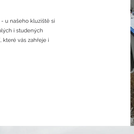
 - u našeho kluziště si
plých i studených
 které vás zahřeje i