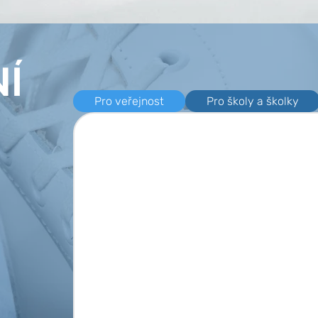
Í
Pro veřejnost
Pro školy a školky