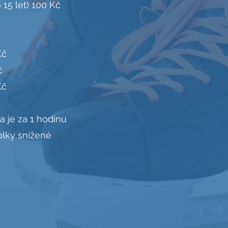
 15 let) 100 Kč
Kč
č
Kč
 je za 1 hodinu
olky snížené