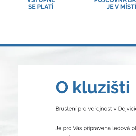
VSTUPNÉ
PŮJČOVNA BR
SE PLATÍ
JE V MÍST
O kluzišti
Bruslení pro veřejnost v Dejvicí
Je pro Vás připravena ledová pl