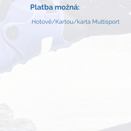
Platba možná:
Hotově/Kartou/karta Multisport