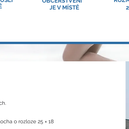
USLÍ
ROZM
OBČERSTVENÍ
Ě
JE V MÍSTĚ
2
ch.
ocha o rozloze 25 × 18