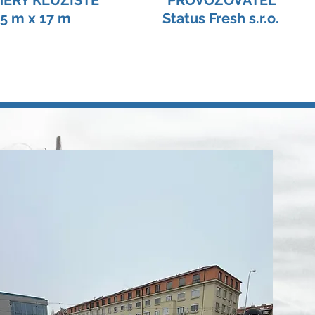
ĚRY KLUZIŠTĚ
PROVOZOVATEL
5 m x 17 m
Status Fresh s.r.o.