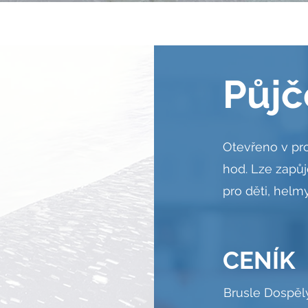
Půjč
Otevřeno v pro
hod. Lze zapůj
pro děti, helmy
CENÍK
Brusle Dospěl