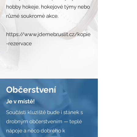
hobby hokeje, hokejové týmy nebo
různé soukromé akce.
https://www.jdemebruslit.cz/kopie
-rezervace
Občerstvení
Je v místě!
Součástí kluziště bude i stánek s
drobným občerstvením — teplé
nápoje a něco dobrého k