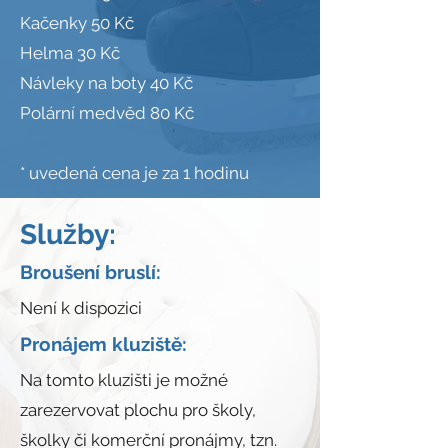
Kačenky 50 Kč
Helma 30 Kč
Návleky na boty 40 Kč
Polární medvěd 80 Kč
* uvedená cena je za 1 hodinu
Služby:
Broušení bruslí:
Není k dispozici
Pronájem kluziště:
Na tomto kluzišti je možné
zarezervovat plochu pro školy,
školky či komerční pronájmy, tzn.