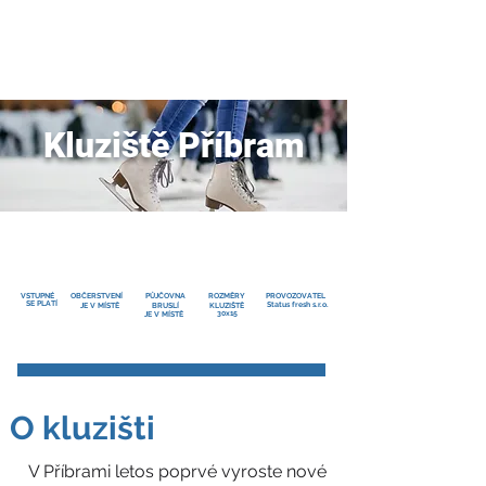
JDEME
BRUSLIT
Kluziště Příbram
VSTUPNÉ
OBČERSTVENÍ
PŮJČOVNA
ROZMĚRY
PROVOZOVATEL
SE PLATÍ
Status fresh s.r.o.
JE V MÍSTĚ
BRUSLÍ
KLUZIŠTĚ
30x15
JE V MÍSTĚ
O kluzišti
V Příbrami letos poprvé vyroste nové