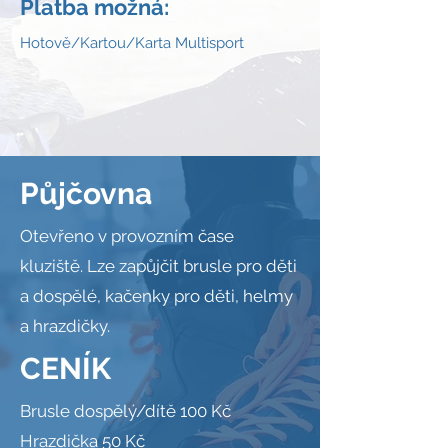
Platba možná:
Hotově/Kartou/Karta Multisport
Půjčovna
Otevřeno v provozním čase
kluziště. Lze zapůjčit brusle pro děti
a dospělé, kačenky pro děti, helmy
a hrazdičky.
CENÍK
Brusle dospělý/dítě 100 Kč
Hrazdička 50 Kč