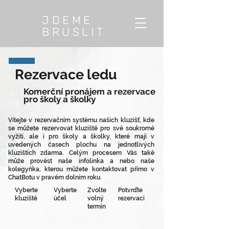
JDEME
BRUSLIT
Rezervace ledu
Komerční pronájem a rezervace
pro školy a školky
Vítejte v rezervačním systému našich kluzišť, kde
se můžete rezervovat kluziště pro své soukromé
vyžití, ale i pro školy a školky, které mají v
uvedených časech plochu na jednotlivých
kluzištích zdarma. Celým procesem Vás také
může provést naše infolinka a nebo naše
kolegyňka, kterou můžete kontaktovat přímo v
ChatBotu v pravém dolním roku.
Vyberte
Vyberte
Zvolte
Potvrďte
kluziště
účel
volný
rezervaci
termín