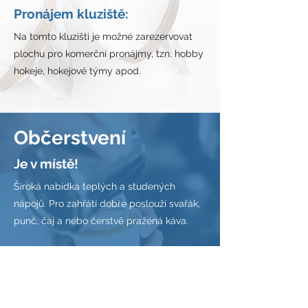
Pronájem kluziště:
Na tomto kluzišti je možné zarezervovat
plochu pro komerční pronájmy, tzn. hobby
hokeje, hokejové týmy apod.
Občerstvení
Je v místě!
Široká nabídka teplých a studených
nápojů. Pro zahřátí dobře poslouží svařák,
punč, čaj a nebo čerstvě pražená káva.