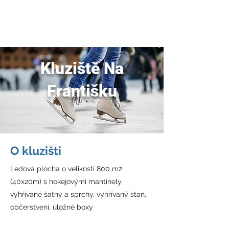
JDEME
BRUSLIT
Kluziště Na
Františku
O kluzišti
Ledová plocha o velikosti 800 m2
(40x20m) s hokejovými mantinely,
vyhřívané šatny a sprchy, vyhřívaný stan,
občerstvení, úložné boxy