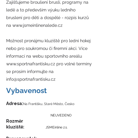
Zajišťujeme broušení bruslí, programy na
ledě a to především výuku ledního
bruslení pro děti a dospělé - rozpis kurzů
na
www.jsmeinlinenalede.cz
Možnost pronájmu kluziště pro lední hokej
nebo pro soukromou či firemní akci. Více
informací na webu sportovního areálu
www.sportnafrantisku.cz
pro volné termíny
se prosím informujte na
info@sportnafrantisku.cz
Vybavenost
​Adresa:
Na Františku, Staré Město, Česko
NEUVEDENO
Rozměr
kluziště:
JSMEinline z.s.