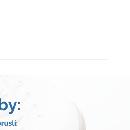
by:
ruslí: