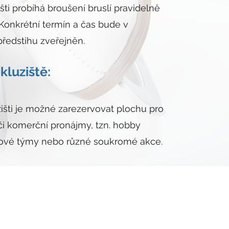
šti probíhá broušení bruslí pravidelně
Konkrétní termín a čas bude v
ředstihu zveřejněn.
kluziště:
išti je možné zarezervovat plochu pro
 či komerční pronájmy, tzn. hobby
jové týmy nebo různé soukromé akce.