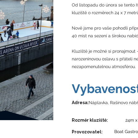
Od listopadu do února se tento ř
kluziště o rozměrech 24 x 7 metrů,
Nově jsme pro vaše pohodlí připr
40 míst na sezení a širokou nabí
Kluziště je možné si pronajmout 
narozeninovou oslavu s přáteli n
nezapomenutelnou atmosférou.
Vybavenos
​Adresa:
Náplavka, Rašínovo nábř
Rozměr kluziště:
24m x
Boat Gastro 
Provozovatel: