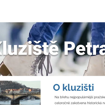
KLUZIŠTĚ 2025/2026
REZERVACE
PROGRAM
FIREMNÍ EVENTY
luziště Petr
O kluzišti
Na břehu nejpopulárnější pražské
celoročně zakotvena historická n