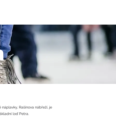
JDEMEBRUSLIT.cz
KONTAKT
BLOG
a
 náplavky, Rašínova nábřeží, je
ákladní loď Petra.