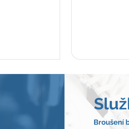
Služ
Broušení b