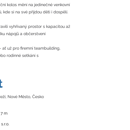
íční kolos mění na jedinečné venkovní
 kde si na své přijdou děti i dospělí.
avili vyhřívaný prostor s kapacitou až
dku nápojů a občerstvení
– ať už pro firemní teambuilding,
ebo rodinné setkání s
t
eží, Nové Město, Česko
 7 m
s.r.o.