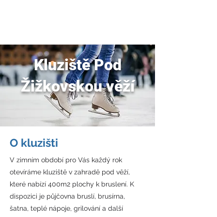
JDEME
BRUSLIT
Kluziště Pod
Žižkovskou věží
O kluzišti
V zimním období pro Vás každý rok
otevíráme kluziště v zahradě pod věží,
které nabízí 400m2 plochy k bruslení. K
dispozici je půjčovna bruslí, brusírna,
šatna, teplé nápoje, grilování a další