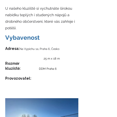
U našeho kluziště si vychutnáte širokou
nabídku teplých i studených nápojů a
drobného občerstvení, které vás zahřeje i
potěší.
Vybavenost
​Adresa:
Na Vypichu 1a, Praha 6, Česko
25 m x 18 m
Rozměr
kluziště:
DDM Praha 6
Provozovatel: