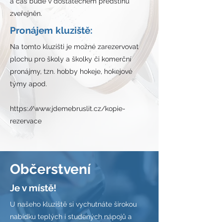
a čas bude v dostatečném předstihu
zveřejněn.
Pronájem kluziště:
​Na tomto kluzišti je možné zarezervovat
plochu pro školy a školky či komerční
pronájmy, tzn. hobby hokeje, hokejové
týmy apod.
https://www.jdemebruslit.cz/kopie-
rezervace
Občerstvení
Je v místě!
U našeho kluziště si vychutnáte širokou
nabídku teplých i studených nápojů a