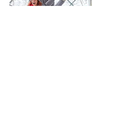
E-SHOP
E-shop prémiových
služeb
Ohromte své návštěvníky například
zajímavým programe.
Zobrazit >>