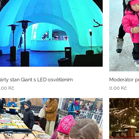
árty stan Giant s LED osvětlením
Moderátor p
ena
Cena
,00 Kč
0,00 Kč