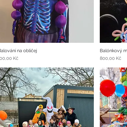
alování na obličej
Balónkový 
ena
Cena
00,00 Kč
800,00 Kč