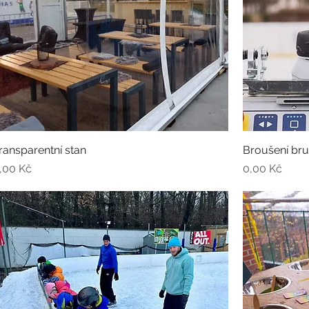
ransparentní stan
Broušení brus
ena
Cena
,00 Kč
0,00 Kč