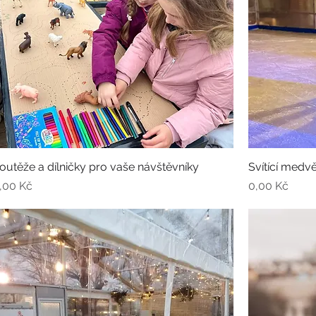
outěže a dílničky pro vaše návštěvníky
Svítící medvě
ena
Cena
,00 Kč
0,00 Kč