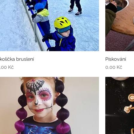
količka bruslení
Pískování
ena
Cena
,00 Kč
0,00 Kč