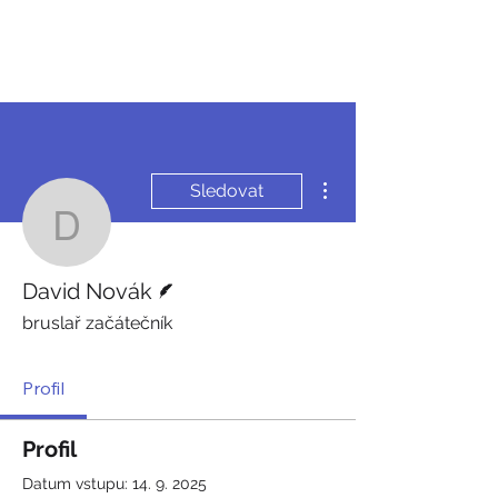
JDEME
BRUSLIT
Další akce
Sledovat
David Novák
Spisovatel
David Novák
bruslař začátečník
Profil
Profil
Datum vstupu: 14. 9. 2025