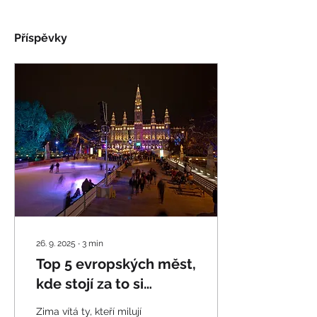
Příspěvky
26. 9. 2025
∙
3
min
Top 5 evropských měst,
kde stojí za to si
zabruslit
Zima vítá ty, kteří milují