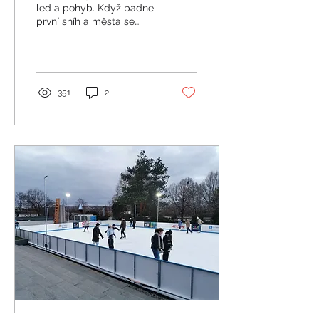
led a pohyb. Když padne
první sníh a města se
začnou odívat do sváteční
výzdoby, vzniká čas, kdy
bruslení není...
351
2