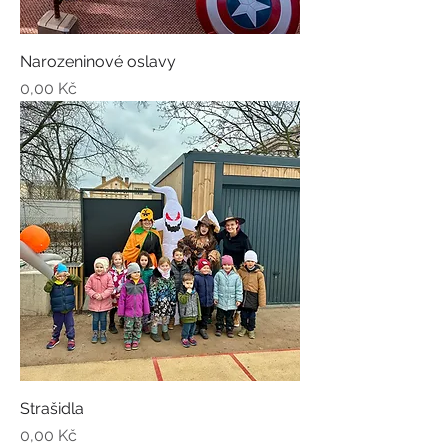
Narozeninové oslavy
Cena
0,00 Kč
Strašidla
Cena
0,00 Kč