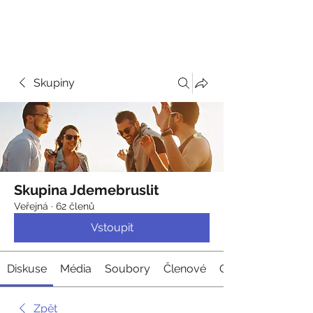
JDEME
BRUSLIT
Skupiny
Skupina Jdemebruslit
Veřejná
·
62 členů
Vstoupit
Diskuse
Média
Soubory
Členové
O nás
Zpět