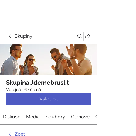
JDEME
BRUSLIT
Skupiny
Skupina Jdemebruslit
Veřejná
·
62 členů
Vstoupit
Diskuse
Média
Soubory
Členové
O nás
Zpět