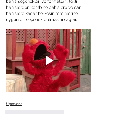
bahis seçenekleri ve formatları, tekli 
bahislerden kombine bahislere ve canlı 
bahislere kadar herkesin tercihlerine 
uygun bir seçenek bulmasını sağlar.
Upraveno
To se mi líbí
Reagovat
O nás