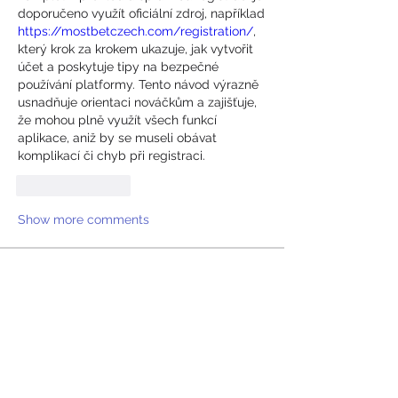
doporučeno využít oficiální zdroj, například 
https://mostbetczech.com/registration/
, 
který krok za krokem ukazuje, jak vytvořit 
účet a poskytuje tipy na bezpečné 
používání platformy. Tento návod výrazně 
usnadňuje orientaci nováčkům a zajišťuje, 
že mohou plně využít všech funkcí 
aplikace, aniž by se museli obávat 
komplikací či chyb při registraci.
Like
Reply
Show more comments
O nás
Vítejte ve skupině! Můžete být v
kontaktu s dalšími členy, m
...
Více zde
členů