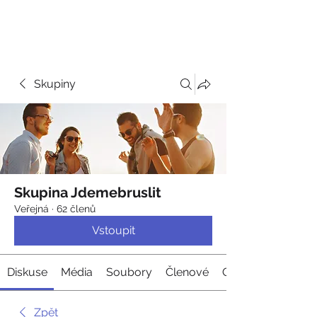
JDEME
BRUSLIT
Skupiny
Skupina Jdemebruslit
Veřejná
·
62 členů
Vstoupit
Diskuse
Média
Soubory
Členové
O nás
Zpět