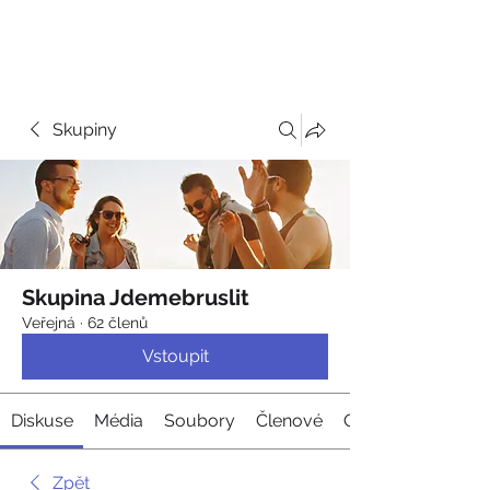
JDEME
BRUSLIT
Skupiny
Skupina Jdemebruslit
Veřejná
·
62 členů
Vstoupit
Diskuse
Média
Soubory
Členové
O nás
Zpět