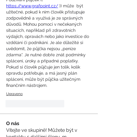
https://www.grafpoint.cz/
 )) může  být 
užitečné, pokud k nim člověk přistupuje 
zodpovědně a využívá je ze správných 
důvodů. Mohou pomoci v nečekaných 
situacích, například při zdravotních 
výdajích, opravách nebo jako investice do 
vzdělání či podnikání. Je ale důležité si 
uvědomit, že půjčka nejsou „peníze 
zdarma“. Je nutné dobře znát podmínky 
splácení, úroky a případné poplatky. 
Pokud si člověk půjčuje jen tolik, kolik 
opravdu potřebuje, a má jasný plán 
splácení, může být půjčka užitečným 
finančním nástrojem.
Upraveno
To se mi líbí
Reagovat
O nás
Vítejte ve skupině! Můžete být v
kontaktu s dalšími členy, m
...