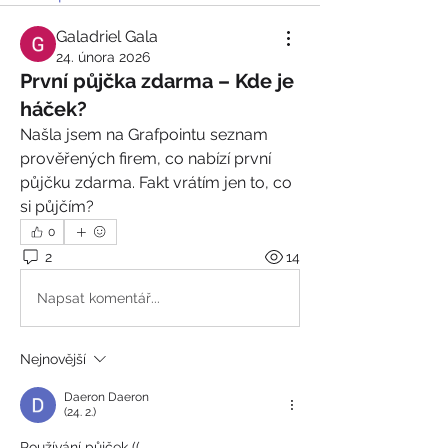
Galadriel Gala
24. února 2026
První půjčka zdarma – Kde je
háček?
Našla jsem na Grafpointu seznam 
prověřených firem, co nabízí první 
půjčku zdarma. Fakt vrátím jen to, co 
si půjčím?
0
2
14
Napsat komentář...
Nejnovější
Daeron Daeron
(24. 2.)
Používání půjček ((  