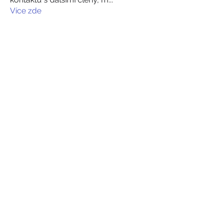
Více zde
členů
sevilla.zarah
Sledovat
Akash Tyagi
Sledovat
Walter Chang
Sledovat
Hram Base
Sledovat
Volpa Faro
Sledovat
Zobrazit všechny členy (62)