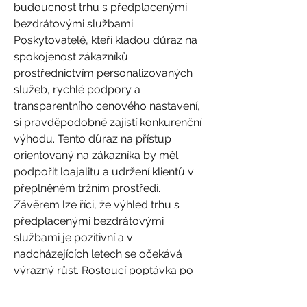
budoucnost trhu s předplacenými 
bezdrátovými službami. 
Poskytovatelé, kteří kladou důraz na 
spokojenost zákazníků 
prostřednictvím personalizovaných 
služeb, rychlé podpory a 
transparentního cenového nastavení, 
si pravděpodobně zajistí konkurenční 
výhodu. Tento důraz na přístup 
orientovaný na zákazníka by měl 
podpořit loajalitu a udržení klientů v 
přeplněném tržním prostředí.
Závěrem lze říci, že výhled trhu s 
předplacenými bezdrátovými 
službami je pozitivní a v 
nadcházejících letech se očekává 
výrazný růst. Rostoucí poptávka po 
flexibilních mobilních tarifech, 
rozšíření sítí 5G, přechod k digitalizaci 