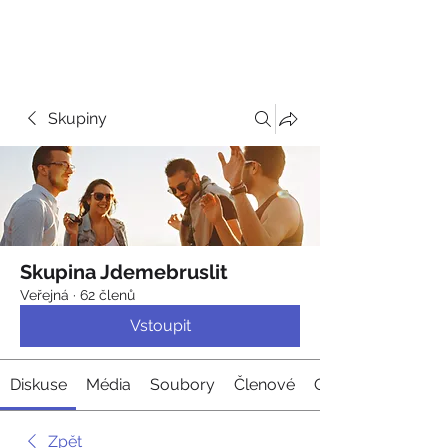
JDEME
BRUSLIT
Skupiny
Skupina Jdemebruslit
Veřejná
·
62 členů
Vstoupit
Diskuse
Média
Soubory
Členové
O nás
Zpět