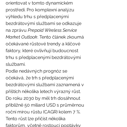
orientovat v tomto dynamickém 
prostředí. Pro komplexní analýzu 
výhledu trhu s předplacenými 
bezdrátovými službami se odkazuje 
na zprávu 
Prepaid Wireless Service 
Market Outlook
. Tento článek zkoumá 
očekávané růstové trendy a klíčové 
faktory, které ovlivňují budoucnost 
trhu s předplacenými bezdrátovými 
službami.
Podle nedávných prognóz se 
očekává, že trh s předplacenými 
bezdrátovými službami zaznamená v 
příštích několika letech výrazný růst. 
Do roku 2030 by měl trh dosáhnout 
přibližně 50 miliard USD s průměrnou 
roční mírou růstu (CAGR) kolem 7 %. 
Tento růst lze přičíst několika 
faktorům, včetně rostoucí poptávky 