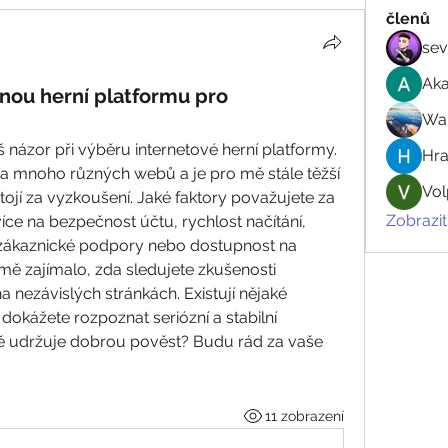
členů
sev
Aka
nou herní platformu pro
Wal
 názor při výběru internetové herní platformy. 
Hr
na mnoho různých webů a je pro mě stále těžší 
Vol
tojí za vyzkoušení. Jaké faktory považujete za 
Zobrazit
íce na bezpečnost účtu, rychlost načítání, 
u zákaznické podpory nebo dostupnost na 
mě zajímalo, zda sledujete zkušenosti 
a nezávislých stránkách. Existují nějaké 
dokážete rozpoznat seriózní a stabilní 
ě udržuje dobrou pověst? Budu rád za vaše 
11 zobrazení