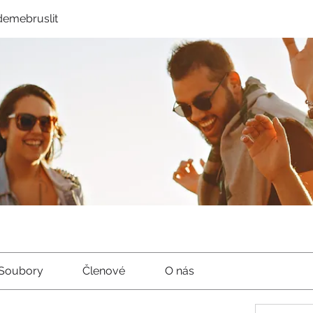
demebruslit
Soubory
Členové
O nás