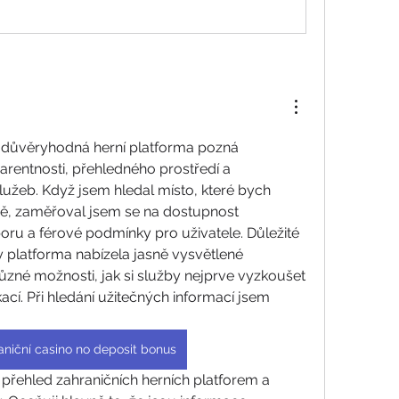
 důvěryhodná herní platforma pozná 
rentnosti, přehledného prostředí a 
lužeb. Když jsem hledal místo, které bych 
ě, zaměřoval jsem se na dostupnost 
oru a férové podmínky pro uživatele. Důležité 
y platforma nabízela jasně vysvětlené 
ůzné možnosti, jak si služby nejprve vyzkoušet 
cí. Při hledání užitečných informací jsem 
aniční casino no deposit bonus