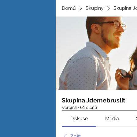
Domů
Skupiny
Skupina J
Skupina Jdemebruslit
Veřejná
·
62 členů
Diskuse
Média
Zpět