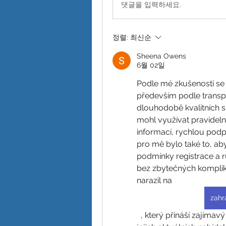
댓글을 입력하세요.
정렬:
최신순
Sheena Owens
6월 02일
Podle mé zkušenosti se
především podle transpa
dlouhodobě kvalitních s
mohl využívat pravideln
informací, rychlou podp
pro mě bylo také to, ab
podmínky registrace a r
bez zbytečných komplika
narazil na 
zahr
  , který přináší zajímavý přehled zahraničních herních platforem a 